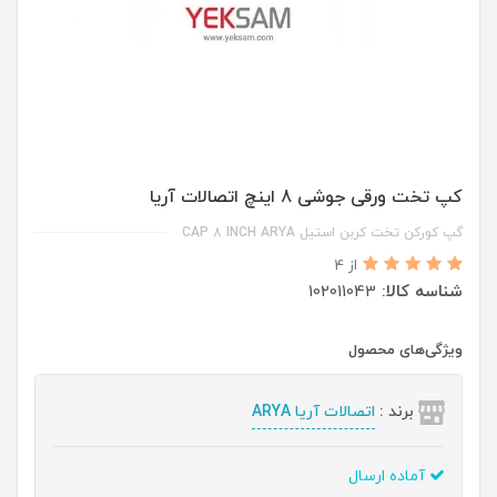
کپ تخت ورقی جوشی 8 اینچ اتصالات آریا
گپ کورکن تخت کربن استیل CAP 8 INCH ARYA
از 4
شناسه کالا:
102011043
ویژگی‌های محصول
برند :
اتصالات آریا ARYA
آماده ارسال