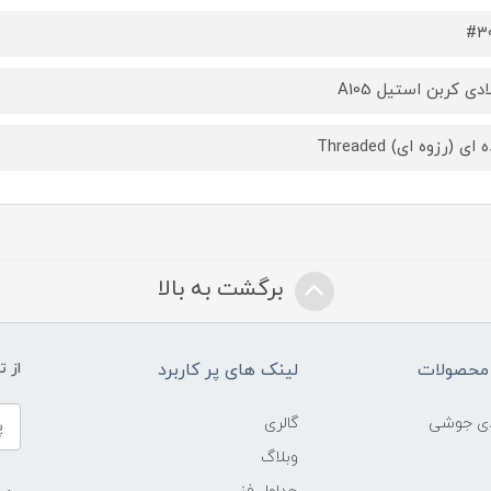
#۳
دی کربن استیل A105
ای (رزوه ای) Threaded
برگشت به بالا
محصولات
لینک های پر کاربرد
از 
ادی جوشی
گالری
وبلاگ