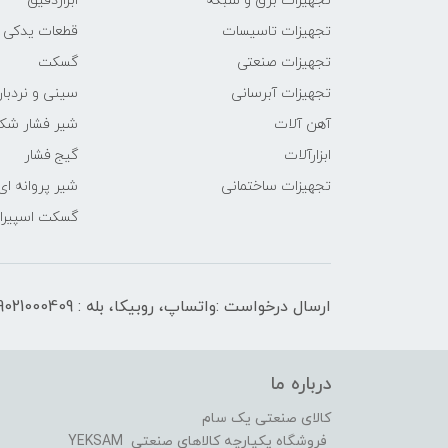
تجهیزات برق و شبکه
ابزاردقیق
تجهیزات تاسیسات
قطعات یدکی
تجهیزات صنعتی
گسکت
تجهیزات آبرسانی
سینی و نردبان
آهن آلات
شیر فشار شک
ابزارآلات
گیج فشار
تجهیزات ساختمانی
شیر پروانه ای
گسکت اسپیرال
ارسال درخواست :واتساپ، روبیکا، بله : 09021000409
درباره ما
کالای صنعتی یک سام
فروشگاه یکپارچه کالاهای صنعتی YEKSAM