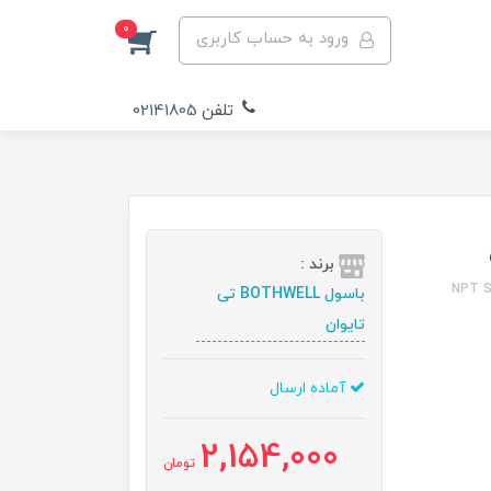
0
ورود به حساب کاربری
تلفن
02141805
برند :
NPT Street Elb
باسول BOTHWELL تی
تایوان
آماده ارسال
2,154,000
تومان