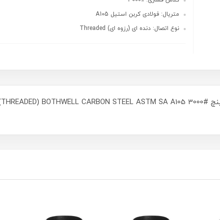
کلاس فشاری: #۳000
متریال: فولادی کربن استیل A105
نوع اتصال: دنده ای (رزوه ای) Threaded