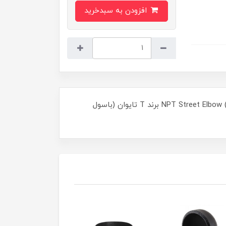
افزودن به سبدخرید
چپقی کربن استیل دنده ای فشار بالا سایز "1/2 اینچ NPT Street Elbow (THREADED) BOTHWELL CARBON STEEL ASTM SA A105 3000# برند T تایوان (باسول