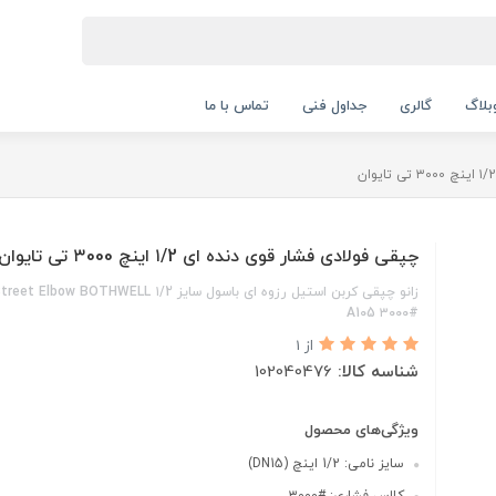
بلاگ
گالری
جداول فنی
تماس با ما
چپقی فولادی فشار قوی دنده ای ۱/2 اینچ ۳000 تی تایوان
زانو چپقی کربن استیل رزوه ای باسول سایز ۱/2 ow BOTHWELL
A105 ۳000#
از 1
شناسه کالا:
102040476
ویژگی‌های محصول
سایز نامی: 1/2 اینچ (DN15)