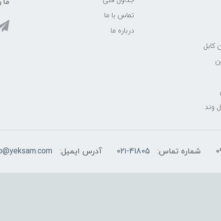
جداول فنی
ما ر
تماس با ما
درباره ما
 کابل
ن
 وند
شماره تماس:
۰۲۱-41805
آدرس ایمیل:
fo@yeksam.com