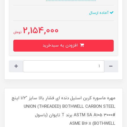
آماده ارسال
2,154,000
تومان
افزودن به سبدخرید
مهره ماسوره کربن استیل دنده ای فشار بالا سایز "1/2 اینچ
UNION (THREADED) BOTHWELL CARBON STEEL
ASTM SA A105 3000# برند T تایوان (باسول
BOTHWELL) ASME B16.11