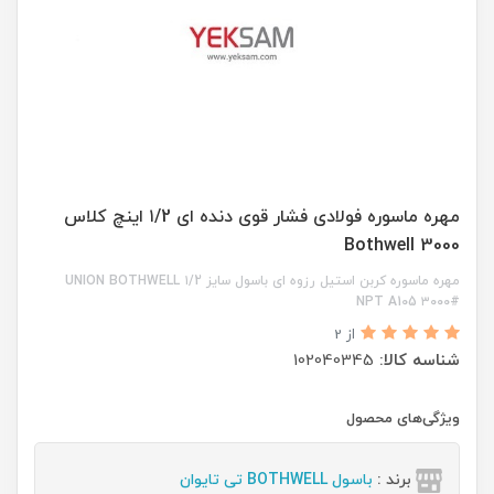
مهره ماسوره فولادی فشار قوی دنده ای ۱/2 اینچ کلاس
3000 Bothwell
مهره ماسوره کربن استیل رزوه ای باسول سایز ۱/2 UNION BOTHWELL
NPT A105 ۳000#
از 2
شناسه کالا:
102040345
ویژگی‌های محصول
برند :
باسول BOTHWELL تی تایوان