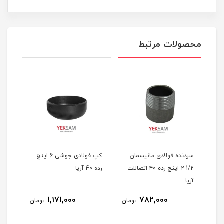
محصولات مرتبط
وشی
سردنده فولادی مانیسمان
کپ فولادی جوشی 6 اینچ
1/2-2 اینچ رده ۴۰ اتصالات
رده 40 آریا
رده 40 آریا
آریا
1,171,000
782,000
مان
تومان
تومان