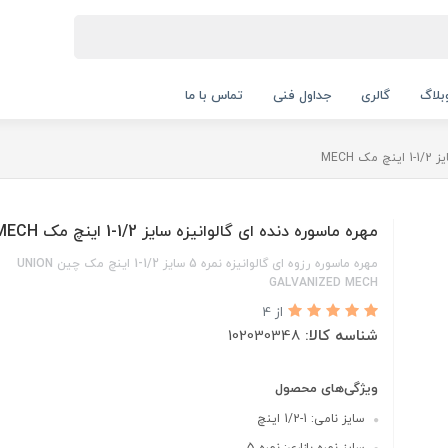
بلاگ
گالری
جداول فنی
تماس با ما
MECH
مهره ماسوره دنده ای گالوانیزه سایز 1/2-1 اینچ مک MECH
مهره ماسوره رزوه ای گالوانیزه نمره 5 سایز 1/2-1 اینچ مک چین UNION
GALVANIZED MECH
از 4
شناسه کالا:
102030348
ویژگی‌های محصول
سایز نامی: 1-1/2 اینچ