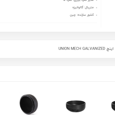
سایز نمره بازاری: نمره 5
متریال: گالوانیزه
کشور سازنده: چین