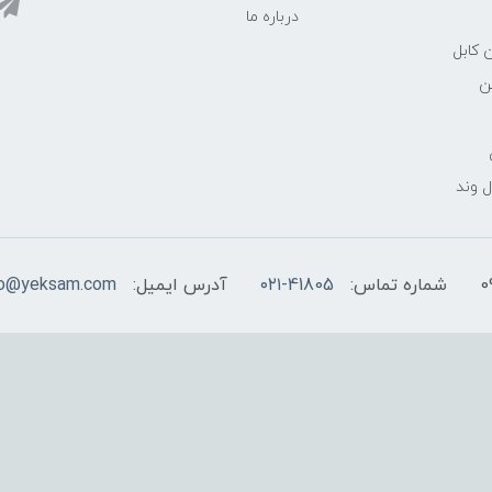
درباره ما
 کابل
ن
 وند
شماره تماس:
۰۲۱-41805
آدرس ایمیل:
fo@yeksam.com