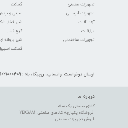
تجهیزات صنعتی
گسکت
تجهیزات آبرسانی
سینی و نردبان
آهن آلات
شیر فشار شک
ابزارآلات
گیج فشار
تجهیزات ساختمانی
شیر پروانه ای
گسکت اسپیرال
ارسال درخواست :واتساپ، روبیکا، بله : 09021000409
درباره ما
کالای صنعتی یک سام
فروشگاه یکپارچه کالاهای صنعتی YEKSAM
فروش تجهیزات صنعتی