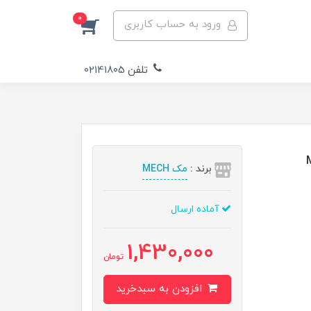
0
ورود به حساب کاربری
تلفن
02141805
برند :
مک MECH
آماده ارسال
1,430,000
تومان
افزودن به سبدخرید