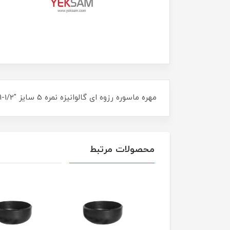
مهره ماسوره رزوه ای گالوانیزه نمره 5 سایز "1/2-1 اینچ UNION MECH GALVANIZED
محصولات مرتبط