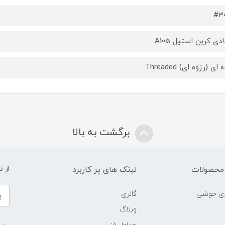
#3
دی کربن استیل A105
ای (رزوه ای) Threaded
برگشت به بالا
محصولات
لینک های پر کاربرد
از 
ادی جوشی
گالری
وبلاگ