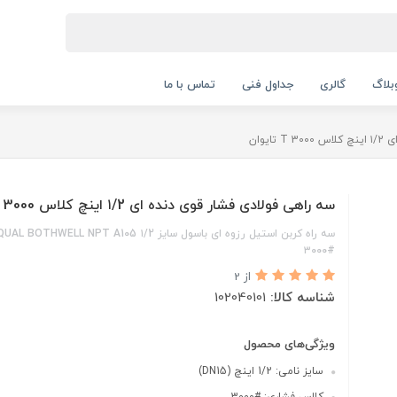
بلاگ
گالری
جداول فنی
تماس با ما
یوان
سه راهی فولادی فشار قوی دنده ای ۱/2 اینچ کلاس 3000 T تایوان
سه راه کربن استیل رزوه ای باسول سایز ۱/2 HWELL NPT A105
۳000#
از 2
شناسه کالا:
102040101
ویژگی‌های محصول
سایز نامی: 1/2 اینچ (DN15)