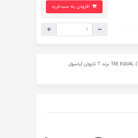
افزودن به سبدخرید
سه راه کربن استیل دنده ای فشار بالا سایز "1/2 اینچ TEE EQUAL (THREADED) BOTHWELL CARBON STEEL ASTM SA A105 3000# برند T تایوان (باسول