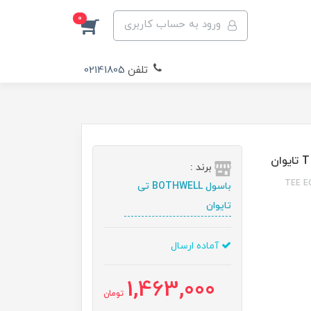
0
ورود به حساب کاربری
تلفن
02141805
برند :
TEE EQUAL BOT
باسول BOTHWELL تی
تایوان
آماده ارسال
1,463,000
تومان