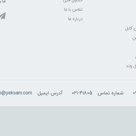
جداول فنی
ما ر
تماس با ما
درباره ما
 کابل
ن
 وند
شماره تماس:
۰۲۱-41805
آدرس ایمیل:
fo@yeksam.com