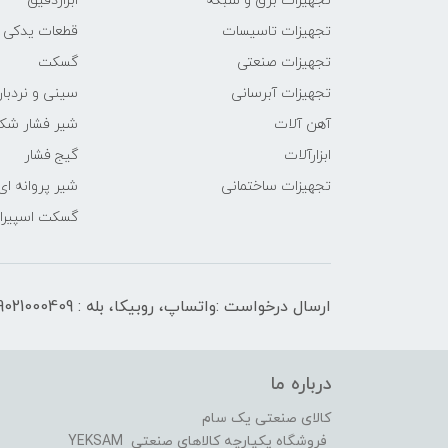
تجهیزات برق و شبکه
ابزاردقیق
تجهیزات تاسیسات
قطعات یدکی
تجهیزات صنعتی
گسکت
تجهیزات آبرسانی
سینی و نردبان
آهن آلات
شیر فشار شک
ابزارآلات
گیج فشار
تجهیزات ساختمانی
شیر پروانه ای
گسکت اسپیرال
ارسال درخواست :واتساپ، روبیکا، بله : 09021000409
درباره ما
کالای صنعتی یک سام
فروشگاه یکپارچه کالاهای صنعتی YEKSAM