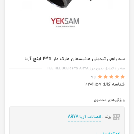
سه راهی تبدیلی مانیسمان مارک دار 5*4 اینچ آریا
سه راه تبدیل بدون درز TEE REDUCER 4*5 ARYA
از 9
شناسه کالا:
102011157
ویژگی‌های محصول
برند :
اتصالات آریا ARYA