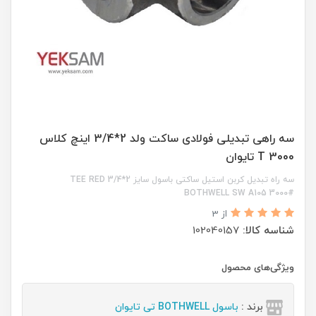
سه راهی تبدیلی فولادی ساکت ولد 2*3/4 اینچ کلاس
3000 T تایوان
سه راه تبدیل کربن استیل ساکتی باسول سایز 2*3/4 TEE RED
BOTHWELL SW A105 3000#
از 3
شناسه کالا:
102040157
ویژگی‌های محصول
برند :
باسول BOTHWELL تی تایوان