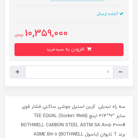
آماده ارسال
10,359,000
تومان
افزودن به سبدخرید
سه راه تبدیلی کربن استیل جوشی ساکتی فشار قوی
سایز "2*"3/4 اینچ TEE EQUAL (Socket Weld)
BOTHWELL CARBON STEEL ASTM SA A105 3000#
برند T تایوان (باسول BOTHWELL) ASME B16.11