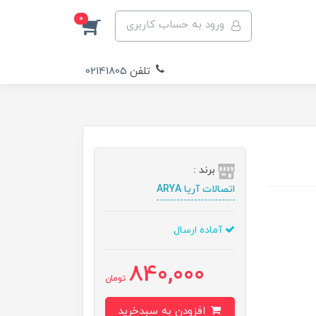
0
ورود به حساب کاربری
تلفن
02141805
برند :
اتصالات آریا ARYA
آماده ارسال
840,000
تومان
افزودن به سبدخرید