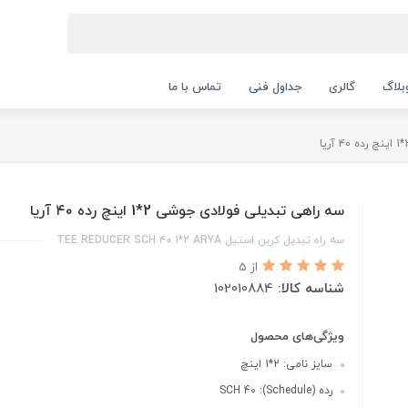
بلاگ
گالری
جداول فنی
تماس با ما
سه راهی تبدیلی فولادی جوشی 2*1 اینچ رده ۴۰ آریا
سه راه تبدیل کربن استیل TEE REDUCER SCH ۴۰ 1*2 ARYA
از 5
شناسه کالا:
102010884
ویژگی‌های محصول
سایز نامی: 2*1 اینچ
رده (Schedule): SCH 40