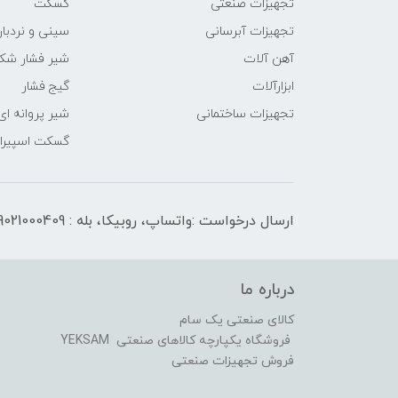
تجهیزات صنعتی
گسکت
تجهیزات آبرسانی
سینی و نردبان
آهن آلات
شیر فشار شک
ابزارآلات
گیج فشار
تجهیزات ساختمانی
شیر پروانه ای
گسکت اسپیرال
ارسال درخواست :واتساپ، روبیکا، بله : 09021000409
درباره ما
کالای صنعتی یک سام
فروشگاه یکپارچه کالاهای صنعتی YEKSAM
فروش تجهیزات صنعتی