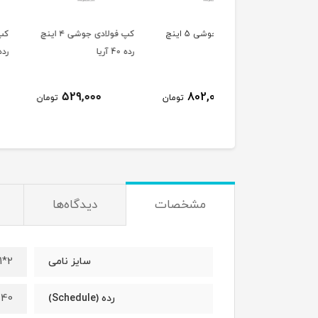
کپ فولادی جوشی 5 اینچ
کپ فولادی جوشی ۴ اینچ
کپ ف
ا
رده 40 آریا
رده 40 آریا
374,000
529,000
802,000
تومان
تومان
ت
مشخصات
دیدگاه‌ها
2*1 اینچ
سایز نامی
 40
رده (Schedule)