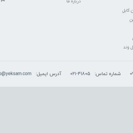
درباره ما
 کابل
ن
 وند
شماره تماس:
۰۲۱-41805
آدرس ایمیل:
fo@yeksam.com