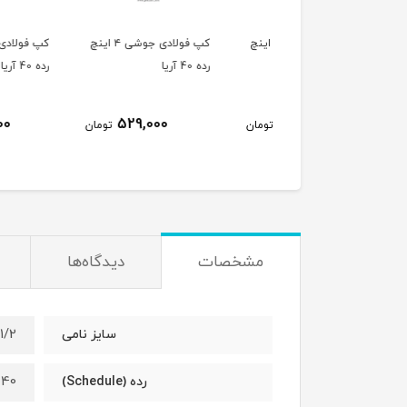
کپ فولادی جوشی 5 اینچ
کپ فولادی جوشی ۴ اینچ
کپ ف
ا
رده 40 آریا
رده 40 آریا
374,000
529,000
802,000
تومان
تومان
ت
مشخصات
دیدگاه‌ها
1-1/2*3/4
سایز نامی
 40
رده (Schedule)