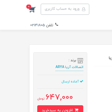
0
ورود به حساب کاربری
تلفن
02141805
برند :
اتصالات آریا ARYA
آماده ارسال
647,000
تومان
افزودن به سبدخرید