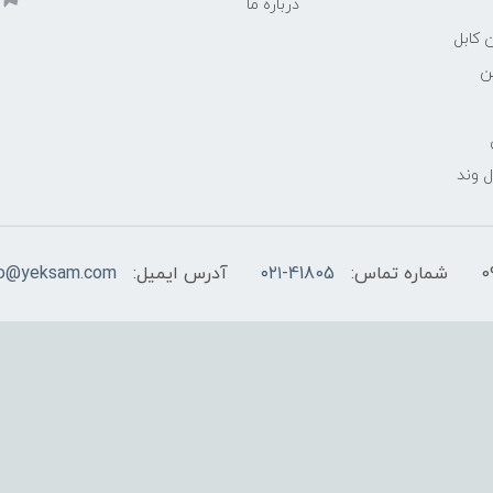
درباره ما
 کابل
ن
 وند
شماره تماس:
۰۲۱-41805
آدرس ایمیل:
fo@yeksam.com