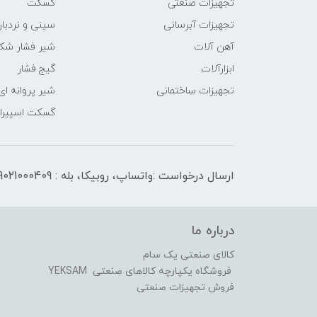
تجهیزات صنعتی
گسکت
تجهیزات آبرسانی
سینی و نردبان
آهن آلات
شیر فشار شک
ابزارآلات
گیج فشار
تجهیزات ساختمانی
شیر پروانه ای
گسکت اسپیرال
ارسال درخواست :واتساپ، روبیکا، بله : 09021000409
درباره ما
کالای صنعتی یک سام
فروشگاه یکپارچه کالاهای صنعتی YEKSAM
فروش تجهیزات صنعتی