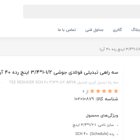
بلاگ
گالری
جداول فنی
تماس با ما
سه راهی تبدیلی فولادی جوشی 1/2-1*3/4 اینچ رده ۴۰ آریا
سه راه تبدیل کربن استیل TEE REDUCER SCH ۴۰ 3/4*1-1/2 ARYA
از 6
شناسه کالا:
102010879
ویژگی‌های محصول
سایز نامی: 1-1/2*3/4 اینچ
رده (Schedule): SCH 40