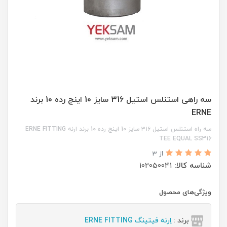
سه راهی استنلس استیل 316 سایز 10 اینچ رده 10 برند
ERNE
سه راه استنلس استیل ۳۱۶ سایز 10 اینچ رده 10 برند ارنه ERNE FITTING
TEE EQUAL SS316
از 3
شناسه کالا:
102050041
ویژگی‌های محصول
برند :
اِرنه فیتینگ ERNE FITTING