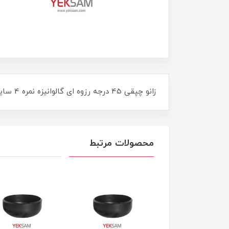
زانو چپقی 45 درجه رزوه ای گالوانیزه نمره 4 سایز "1/2-1 اینچ ELBOW 45 DEG MECH GALVANIZED
محصولات مرتبط