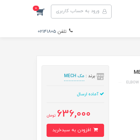
0
ورود به حساب کاربری
تلفن
02141805
برند :
مک MECH
آماده ارسال
636,000
تومان
افزودن به سبدخرید