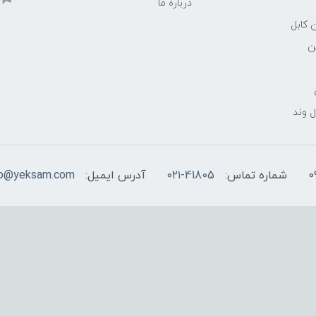
درباره ما
 کابل
ن
 وند
شماره تماس:
۰۲۱-41805
آدرس ایمیل:
fo@yeksam.com