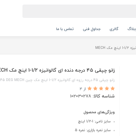
بلاگ
گالری
جداول فنی
تماس با ما
زانو چپقی ۴۵ درجه دنده ای گالوانیزه 1/2-1 اینچ مک MECH
زانو چپقی 45 درجه رزوه ای گالوانیزه 1/2-1 اینچ مک چین ELBOW 45 DEG MECH
از 4
شناسه کالا:
102030278
ویژگی‌های محصول
سایز نامی: 1-1/2 اینچ
سایز نمره بازاری: نمره 5