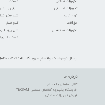
تجهیزات صنعتی
گسکت
تجهیزات آبرسانی
سینی و نردبان
آهن آلات
شیر فشار شک
ابزارآلات
گیج فشار
تجهیزات ساختمانی
شیر پروانه ای
گسکت اسپیرال
ارسال درخواست :واتساپ، روبیکا، بله : 09021000409
درباره ما
کالای صنعتی یک سام
فروشگاه یکپارچه کالاهای صنعتی YEKSAM
فروش تجهیزات صنعتی