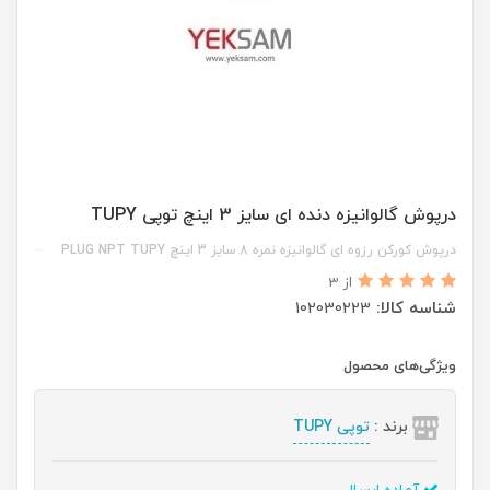
درپوش گالوانیزه دنده ای سایز 3 اینچ توپی TUPY
درپوش کورکن رزوه ای گالوانیزه نمره 8 سایز 3 اینچ PLUG NPT TUPY
از 3
شناسه کالا:
102030223
ویژگی‌های محصول
برند :
توپی TUPY