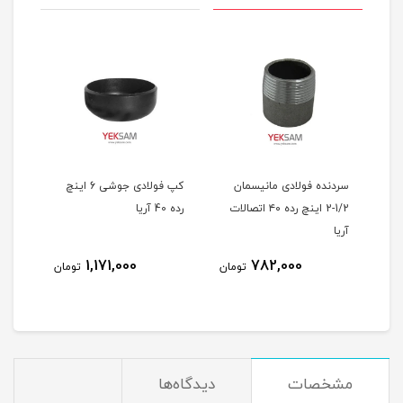
شی
سردنده فولادی مانیسمان
کپ فولادی جوشی 6 اینچ
1/2-2 اینچ رده ۴۰ اتصالات
رده 40 آریا
رده 40 آریا
آریا
1,171,000
782,000
مان
تومان
تومان
مشخصات
دیدگاه‌ها