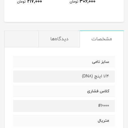
217,000
306,000
مان
تومان
تومان
مشخصات
دیدگاه‌ها
سایز نامی
1/4 اینچ (DN8)
کلاس فشاری
#6000
متریال