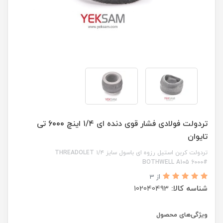
تردولت فولادی فشار قوی دنده ای ۱/۴ اینچ 6000 تی
تایوان
تردولت کربن استیل رزوه ای باسول سایز ۱/۴ THREADOLET
BOTHWELL A105 6000#
از 3
شناسه کالا:
102040493
ویژگی‌های محصول