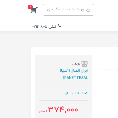
0
ورود به حساب کاربری
تلفن
02141805
برند :
ایران اتصال (آسیا)
IRANETTESAL
آماده ارسال
374,000
تومان