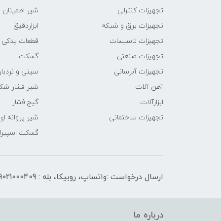
تجهیزات کنترلی
شیر اطمینان
تجهیزات برق و شبکه
ابزاردقیق
تجهیزات تاسیسات
قطعات یدکی
تجهیزات صنعتی
گسکت
تجهیزات آبرسانی
سینی و نردبان
آهن آلات
شیر فشار شک
ابزارآلات
گیج فشار
تجهیزات ساختمانی
شیر پروانه ای
گسکت اسپیرال
ارسال درخواست :واتساپ، روبیکا، بله : 09021000409
درباره ما