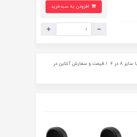
افزودن به سبدخرید
تبدیل فولادی جوشی صاف مانیسمان کربن استیل REDUCER CONCENTRIC 2"*3" IRANETESAL ASIA ایران اتصال اسیا سایز ۸ در ۶ / قیمت و سفارش آنلاین در