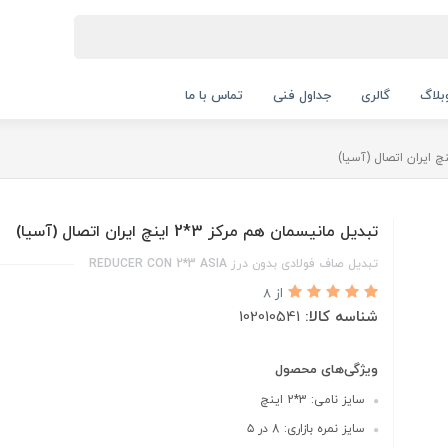
بلاگ
گالری
جداول فنی
تماس با ما
تبدیل مانیسمان هم مرکز 3*2 اینچ ایران اتصال (آسیا)
تبدیل صاف فولادی بدون درز REDUCER CON 2*3 ASIA
از 8
شناسه کالا:
102010541
ویژگی‌های محصول
سایز نامی: 3*2 اینچ
سایز نمره بازاری: 8 در ۵