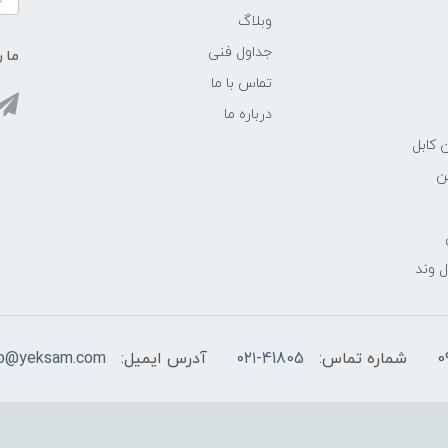
وبلاگ
جداول فنی
ما ر
تماس با ما
درباره ما
 کابل
ن
 وند
شماره تماس:
۰۲۱-41805
آدرس ایمیل:
fo@yeksam.com