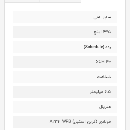
سایز نامی
5*4 اینچ
رده (Schedule)
SCH 40
ضخامت
6.5 میلیمتر
متریال
فولادی (کربن استیل) A234 WPB