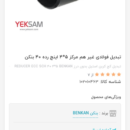
تبدیل فولادی غیر هم مرکز 5*۴ اینچ رده ۴۰ بنکن
تبدیل کج کربن استیل بدون درز REDUCER ECC SCH ۴۰ ۴*5 BENKAN
از 7
شناسه کالا:
102010463
ویژگی‌های محصول
برند :
بنکن BENKAN