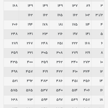
168
149
149
149
137
89
3
162
162
165
162
102
3.1/2
206
194
178
181
175
114
4
248
241
213
216
197
141
5
289
267
248
251
222
168
6
359
321
305
308
279
219
8
435
400
359
362
340
273
10
498
457
419
422
410
324
12
521
492
483
486
451
356
14
575
565
537
540
514
406
16
638
613
594
597
549
457
18