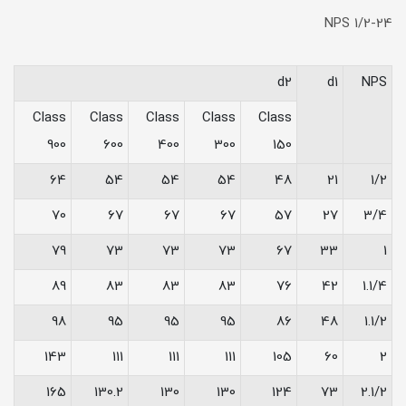
NPS 1/2-24
d2
d1
NPS
Class
Class
Class
Class
Class
900
600
400
300
150
64
54
54
54
48
21
1/2
70
67
67
67
57
27
3/4
79
73
73
73
67
33
1
89
83
83
83
76
42
1.1/4
98
95
95
95
86
48
1.1/2
143
111
111
111
105
60
2
165
130.2
130
130
124
73
2.1/2