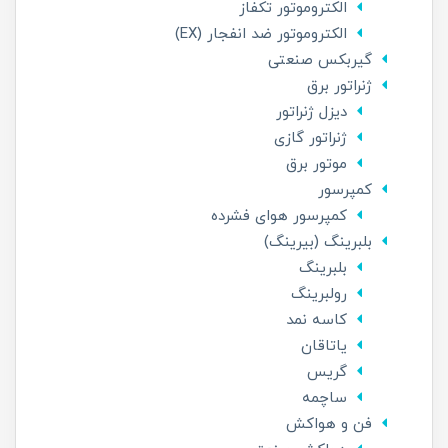
الکتروموتور تکفاز
الکتروموتور ضد انفجار (EX)
گیربکس صنعتی
ژنراتور برق
دیزل ژنراتور
ژنراتور گازی
موتور برق
کمپرسور
کمپرسور هوای فشرده
بلبرینگ (بیرینگ)
بلبرینگ
رولبرینگ
کاسه نمد
یاتاقان
گریس
ساچمه
فن و هواکش