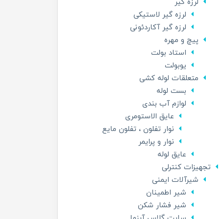
لرزه گیر
لرزه گیر لاستیکی
لرزه گیر آکاردئونی
پیچ و مهره
استاد بولت
یوبولت
متعلقات لوله کشی
بست لوله
لوازم آب بندی
عایق الاستومری
نوار تفلون ، تفلون مایع
نوار و پرایمر
عایق لوله
تجهیزات کنترلی
شیرآلات ایمنی
شیر اطمینان
شیر فشار شکن
سایت گلاس آبنما