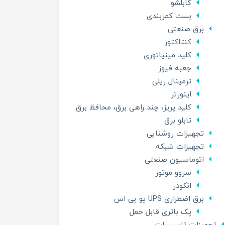
کابلشو
بست کمربندی
برق صنعتی
کنتاکتور
کلید مینیاتوری
جعبه فیوز
ترمینال ریلی
اینورتر
کلید پریز، چند راهی برق، محافظ برق
تابلو برق
تجهیزات روشنایی
تجهیزات شبکه
اتوماسیون صنعتی
سروو موتور
انکودر
برق اضطراری UPS یو پی اس
پک باتری قابل حمل