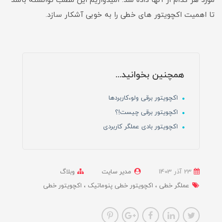
مورد هر کدام از آنها داده شد. امیدواریم این مطلب توانسته باشد
تا اهمیت اکچویتور های خطی را به خوبی آشکار سازد.
همچنین بخوانید...
اکچویتور برقی ولو،کاربردها
اکچویتور برقی چیست!؟
اکچویتور بادی عملگر کاربردی
23 آذر 1403
مدیر سایت
وبلاگ
عملگر خطی
اکچویتور خطی پنوماتیک
اکچویتور خطی