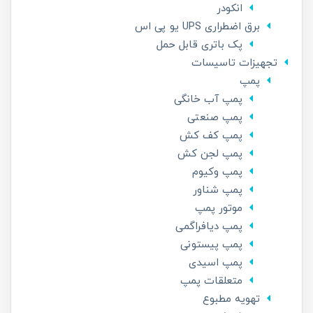
انکودر
برق اضطراری UPS یو پی اس
پک باتری قابل حمل
تجهیزات تاسیسات
پمپ
پمپ آب خانگی
پمپ صنعتی
پمپ کف کش
پمپ لجن کش
پمپ وکیوم
پمپ شناور
موتور پمپ
پمپ دیافراگمی
پمپ پیستونی
پمپ اسیدی
متعلقات پمپ
تهویه مطبوع