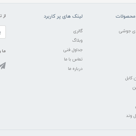
محصولات
لینک های پر کاربرد
از 
ادی جوشی
گالری
وبلاگ
جداول فنی
ما ر
تماس با ما
درباره ما
 کابل
ن
 وند