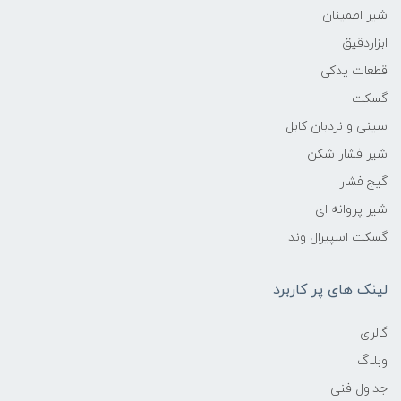
شیر اطمینان
ابزاردقیق
قطعات یدکی
گسکت
سینی و نردبان کابل
شیر فشار شکن
گیج فشار
شیر پروانه ای
گسکت اسپیرال وند
لینک های پر کاربرد
گالری
وبلاگ
جداول فنی