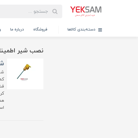
دسته‌بندی کالاها
فروشگاه
درباره ما
و
نصب شیر اطمینا
شی
شی
کم
فش
کرد
هم
اس