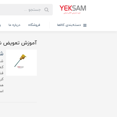
دسته‌بندی کالاها
فروشگاه
درباره ما
و
آموزش تعویض شی
شی
شی
کم
فش
کرد
هم
اس